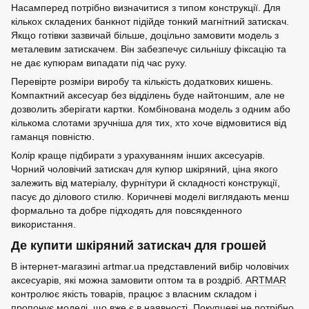
Насамперед потрібно визначитися з типом конструкції. Для
кількох складених банкнот підійде тонкий магнітний затискач.
Якщо готівки зазвичай більше, доцільно замовити модель з
металевим затискачем. Він забезпечує сильнішу фіксацію та
не дає купюрам випадати під час руху.
Перевірте розміри виробу та кількість додаткових кишень.
Компактний аксесуар без відділень буде найтоншим, але не
дозволить зберігати картки. Комбінована модель з одним або
кількома слотами зручніша для тих, хто хоче відмовитися від
гаманця повністю.
Колір краще підбирати з урахуванням інших аксесуарів.
Чорний чоловічий затискач для купюр шкіряний, ціна якого
залежить від матеріалу, фурнітури й складності конструкції,
пасує до ділового стилю. Коричневі моделі виглядають менш
формально та добре підходять для повсякденного
використання.
Де купити шкіряний затискач для грошей
В інтернет-магазині artmar.ua представлений вибір чоловічих
аксесуарів, які можна замовити оптом та в роздріб.
ARTMAR
контролює якість товарів, працює з власним складом і
пропонує моделі, що вже є в наявності. Покупцеві не потрібно