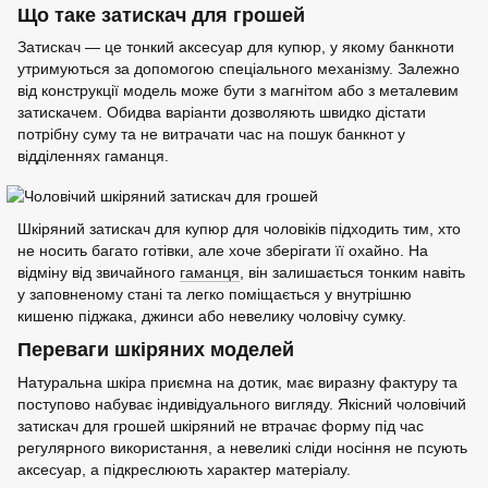
Що таке затискач для грошей
Затискач — це тонкий аксесуар для купюр, у якому банкноти
утримуються за допомогою спеціального механізму. Залежно
від конструкції модель може бути з магнітом або з металевим
затискачем. Обидва варіанти дозволяють швидко дістати
потрібну суму та не витрачати час на пошук банкнот у
відділеннях гаманця.
Шкіряний затискач для купюр для чоловіків підходить тим, хто
не носить багато готівки, але хоче зберігати її охайно. На
відміну від звичайного
гаманця
, він залишається тонким навіть
у заповненому стані та легко поміщається у внутрішню
кишеню піджака, джинси або невелику чоловічу сумку.
Переваги шкіряних моделей
Натуральна шкіра приємна на дотик, має виразну фактуру та
поступово набуває індивідуального вигляду. Якісний чоловічий
затискач для грошей шкіряний не втрачає форму під час
регулярного використання, а невеликі сліди носіння не псують
аксесуар, а підкреслюють характер матеріалу.