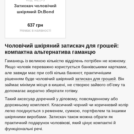
Код: MZS-3
Затискач чоловічий
шкіряний Dr.Bond
637 грн
Немає в наявності
Чоловічий шкіряний затискач для грошей:
компактна альтернатива гаманцю
Гаманець із великою кількістю відділень потрібен не кожному.
Якщо чоловік переважно користується банківськими картками,
але завжди має при собі кілька банкнот, практичнішим
рішенням буде чоловічий шкіряний
затискач для грошей
. Він
займає мінімум місця в кишені, не створює зайвого об’єму та
допомагає акуратно зберігати готівку.
Такий аксесуар доречний у діловому, повсякденному або
дорожньому комплекті. Класичний чорний чи коричневий колір
легко поєднується з ременем, сумкою, портфелем та іншими
шкіряними виробами. Затискач також можна обрати як
практичний подарунок чоловікові, який цінує компактні й
функціональні речі.