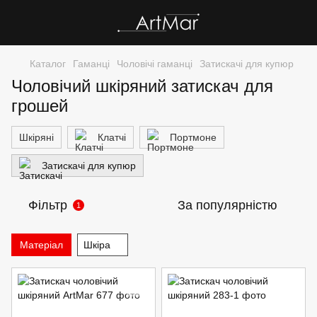
Каталог
Гаманці
Чоловічі гаманці
Затискачі для купюр
Чоловічий шкіряний затискач для
грошей
Шкіряні
Клатчі
Портмоне
Затискачі для купюр
Фільтр
За популярністю
1
Матеріал
Шкіра