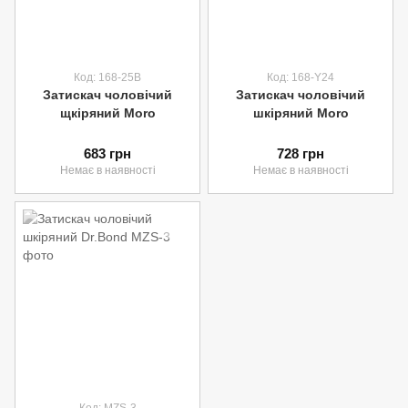
Код: 168-25В
Код: 168-Y24
Затискач чоловічий
Затискач чоловічий
щкіряний Moro
шкіряний Moro
683 грн
728 грн
Немає в наявності
Немає в наявності