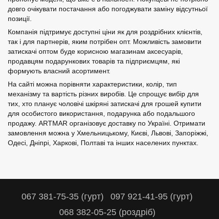
довго очікувати постачання або погоджувати заміну відсутньої
позиції.
Компанія підтримує доступні ціни як для роздрібних клієнтів,
так і для партнерів, яким потрібен опт. Можливість замовити
затискачі оптом буде корисною магазинам аксесуарів,
продавцям подарункових товарів та підприємцям, які
формують власний асортимент.
На сайті можна порівняти характеристики, колір, тип
механізму та вартість різних виробів. Це спрощує вибір для
тих, хто планує чоловічі шкіряні затискачі для грошей купити
для особистого використання, подарунка або подальшого
продажу. ARTMAR організовує доставку по Україні. Отримати
замовлення можна у Хмельницькому, Києві, Львові, Запоріжжі,
Одесі, Дніпрі, Харкові, Полтаві та інших населених пунктах.
067 381-75-35 (гурт)
097 921-41-95 (гурт)
068 382-05-25 (роздріб)