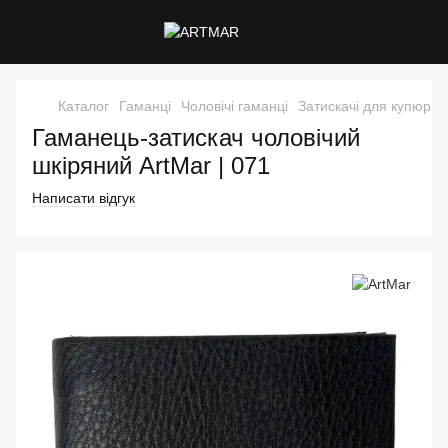
Каталог
Гаманці
Чоловічі гаманці
Затискачі для купюр
Гаманець-затискач чоловічий
шкіряний ArtMar | 071
Написати відгук