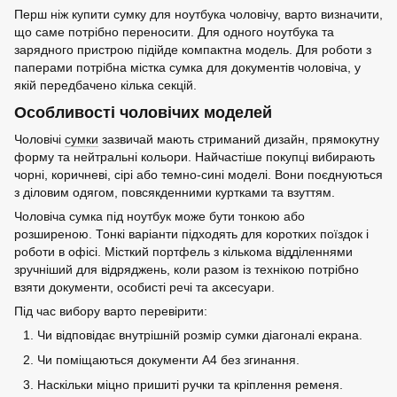
Перш ніж купити сумку для ноутбука чоловічу, варто визначити,
що саме потрібно переносити. Для одного ноутбука та
зарядного пристрою підійде компактна модель. Для роботи з
паперами потрібна містка сумка для документів чоловіча, у
якій передбачено кілька секцій.
Особливості чоловічих моделей
Чоловічі
сумки
зазвичай мають стриманий дизайн, прямокутну
форму та нейтральні кольори. Найчастіше покупці вибирають
чорні, коричневі, сірі або темно-сині моделі. Вони поєднуються
з діловим одягом, повсякденними куртками та взуттям.
Чоловіча сумка під ноутбук може бути тонкою або
розширеною. Тонкі варіанти підходять для коротких поїздок і
роботи в офісі. Місткий портфель з кількома відділеннями
зручніший для відряджень, коли разом із технікою потрібно
взяти документи, особисті речі та аксесуари.
Під час вибору варто перевірити:
Чи відповідає внутрішній розмір сумки діагоналі екрана.
Чи поміщаються документи А4 без згинання.
Наскільки міцно пришиті ручки та кріплення ременя.