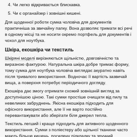
Чи легко відкривається блискавка.
Чи є органайзер і зовнішні кишені.
Для щоденної роботи сумка чоловіча для документів
практичніша за звичайну папку. Вона дозволяє тримати всі речі
в одному місці та не носити окремо портфель для документів і
чохол для ноутбука.
Шкіра, екошкіра чи текстиль
Шкіряні моделі
вирізняються щільністю, довговічністю та
виразною фактурою. Натуральна шкіра добре тримає форму,
тому сумка для ноутбука чоловіча виглядає акуратно навіть
після тривалого використання. Водночас її вартість зазвичай
вища, а поверхня потребує періодичного догляду.
Екошкіра дає змогу отримати схожий зовнішній вигляд за
доступнішою ціною. Такі сумки простіше очищати від пилу та
невеликих забруднень. Якісна екошкіра підходить для
офісного використання, але її не варто постійно
перевантажувати або зберігати біля джерел тепла.
Текстиль легший і краще підходить для активного щоденного
використання. Сумки з поліестеру або щільної тканини часто
мають більше кишень, посилену підкладку та зручний