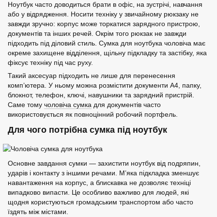
Ноутбук часто доводиться брати в офіс, на зустрічі, навчання
або у відрядження. Носити техніку у звичайному рюкзаку не
завжди зручно: корпус може торкатися зарядного пристрою,
документів та інших речей. Окрім того рюкзак не завжди
підходить під діловий стиль. Сумка для ноутбука чоловіча має
окреме захищене відділення, щільну підкладку та застібку, яка
фіксує техніку під час руху.
Такий аксесуар підходить не лише для перенесення
комп’ютера. У ньому можна розмістити документи А4, папку,
блокнот, телефон, ключі, навушники та зарядний пристрій.
Саме тому
чоловіча сумка
для документів часто
використовується як повноцінний робочий портфель.
Для чого потрібна сумка під ноутбук
Основне завдання сумки — захистити ноутбук від подряпин,
ударів і контакту з іншими речами. М’яка підкладка зменшує
навантаження на корпус, а блискавка не дозволяє техніці
випадково випасти. Це особливо важливо для людей, які
щодня користуються громадським транспортом або часто
їздять між містами.