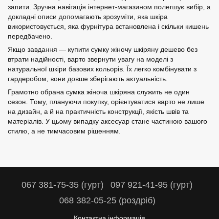
запити. Зручна навігація інтернет-магазином полегшує вибір, а
докладні описи допомагають зрозуміти, яка шкіра
використовується, яка фурнітура встановлена ​​і скільки кишень
передбачено.
Якщо завдання — купити сумку жіночу шкіряну дешево без
втрати надійності, варто звернути увагу на моделі з
натуральної шкіри базових кольорів. Їх легко комбінувати з
гардеробом, вони довше зберігають актуальність.
Грамотно обрана сумка жіноча шкіряна служить не один
сезон. Тому, плануючи покупку, орієнтуватися варто не лише
на дизайн, а й на практичність конструкції, якість швів та
матеріалів. У цьому випадку аксесуар стане частиною вашого
стилю, а не тимчасовим рішенням.
067 381-75-35 (гурт)
097 921-41-95 (гурт)
068 382-05-25 (роздріб)
Контактна інформація