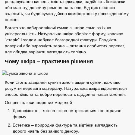
розташування кишень, якість підкладки, надійність блискавки
або магніту, довжину ременя на плече. Від цих нюансів
залежить, чи буде сумка дійсно комфортною у повсякденному
носінні.
Багато хто вибирає жіночі сумки зі шкіри саме за їхню
універсальність. Натуральна шкіра зберігає форму, красиво
“старіє” і згодом набуває благородної фактури. Гладкість
поверхні або виразність зерна – питання особистих переваг,
але обидва варіанти виглядають солідно.
Чому шкіра – практичне рішення
Коли стоїть завдання купити жіночі шкіряні сумки, важливо
розуміти переваги матеріалу. Натуральна шкіра відрізняється
зносостійкістю та добре переносить щоденне навантаження.
Основні плюси шкіряних моделей:
Довговічність – якісна шкіра не тріскається і не втрачає
форму.
Естетика – природна фактура та відтінки виглядають
дорого навіть без зайвого декору.