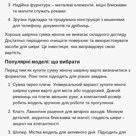
Надійна фурнітура – ​​металеві елементи, міцні блискавки
та магніти служать роками.
Зручна підкладка та продумана конструкція з кишенями
для телефону, документів та дрібниць.
Хороша шкіряна сумка жіноча не вимагає складного догляду.
Достатньо періодично очищати поверхню та використовувати
засоби для шкіри. Це інвестиція, яка виправдовує свою
вартість.
Популярні моделі: що вибрати
Перед тим як
купити сумку
жіночу шкіряну варто визначитися з
форматом. Різні типи підходять для різних завдань.
Сумка через плече. Універсальний варіант, купити жіночі
шкіряні сумки варто для міста або подорожей. Довгий
ремінець на плече звільняє руки, а компактний розмір
робить модель зручною для роботи та прогулянок.
Клатч. Лаконічне рішення для вечірніх заходів. Мінімум
деталей, акуратна блискавка чи магніт, гладкість шкіри –
акцент на елегантності.
Шопер. Містка модель для активного дня. Підходить для