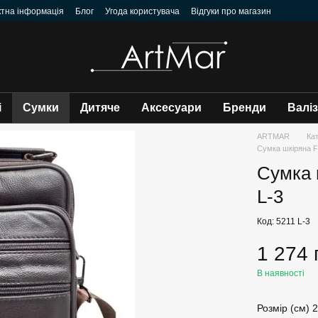
ктна інформація
Блог
Угода користувача
Відгуки про магазин
і
Сумки
Дитяче
Аксесуари
Бренди
Валі
ARTMAR
Ка
Сумка шкіряна Fu
Сумка ш
L-3
Код: 5211 L-3
1 274 
В наявності
Розмір (см) 