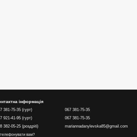
онтактна інформація
7 381-75-35 (гурт)
067 381-75-35
7 921-41-95 (гурт)
067 381-75-35
8 382-05-25 (роздріб)
mariannadanylevska85@gmail.com
телефонувати вам?