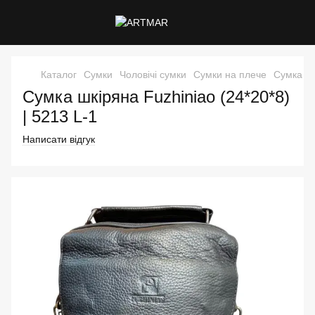
Каталог
Сумки
Чоловічі сумки
Сумки на плече
Сумка шк
Сумка шкіряна Fuzhiniao (24*20*8)
| 5213 L-1
Написати відгук