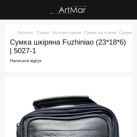
Каталог
Сумки
Чоловічі сумки
Сумки на плече
Сумка шк
Сумка шкіряна Fuzhiniao (23*18*6)
| 5027-1
Написати відгук