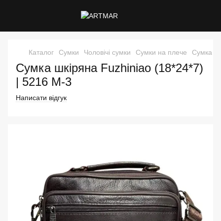
Каталог
Сумки
Чоловічі сумки
Сумки на плече
Сумка шк
Сумка шкіряна Fuzhiniao (18*24*7)
| 5216 M-3
Написати відгук