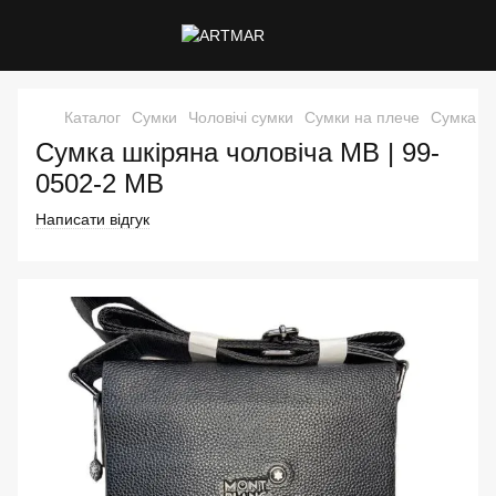
Каталог
Сумки
Чоловічі сумки
Сумки на плече
Сумка шк
Сумка шкіряна чоловіча MB | 99-
0502-2 MB
Написати відгук