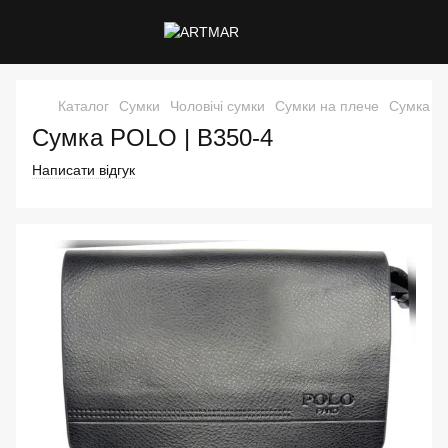
Каталог
Сумки
Чоловічі сумки
Сумки на плече
Сумка P
Сумка POLO | В350-4
Написати відгук