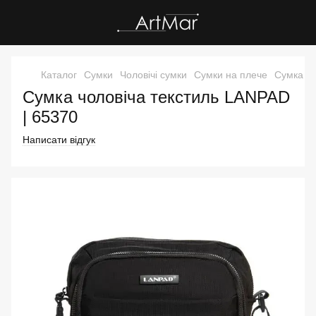
Каталог
Сумки
Чоловічі сумки
Сумки на плече
Сумка чо
Сумка чоловіча текстиль LANPAD
| 65370
Написати відгук