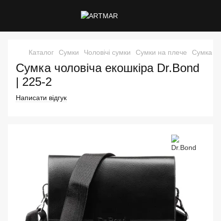
Каталог
Сумки
Чоловічі сумки
Сумки на плече
Сумка чо
Сумка чоловіча екошкіра Dr.Bond
| 225-2
Написати відгук