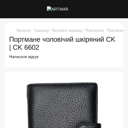
Каталог
Гаманці
Чоловічі гаманці
Портмоне
Портмане ч
Портмане чоловічий шкіряний CK
| CK 6602
Написати відгук