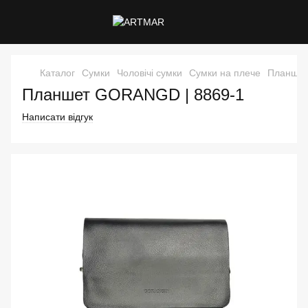
Каталог
Сумки
Чоловічі сумки
Сумки на плече
Планше
Планшет GORANGD | 8869-1
Написати відгук