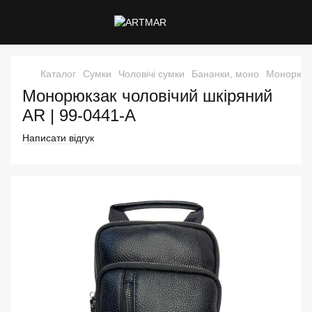
Каталог
Сумки
Чоловічі сумки
Бананки, моно
Монорюкз
Монорюкзак чоловічий шкіряний
AR | 99-0441-A
Написати відгук