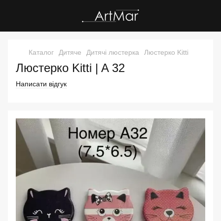
Каталог
Дитяче
Дитячі люстерка
Люстерко Kitti
Люстерко Kitti | A 32
Написати відгук