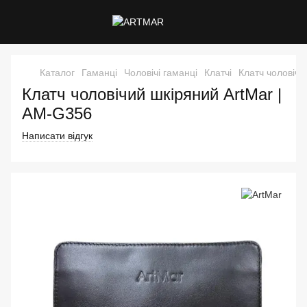
Каталог
Гаманці
Чоловічі гаманці
Клатчі
Клатч чоловічи
Клатч чоловічий шкіряний ArtMar |
AM-G356
Написати відгук