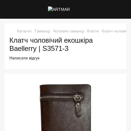
Каталог
Гаманці
Чоловічі гаманці
Клатчі
Клатч чоловічи
Клатч чоловічий екошкіра
Baellerry | S3571-3
Написати відгук