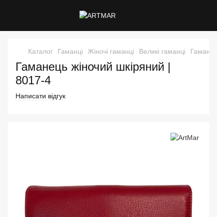
Каталог
Гаманці
Жіночі гаманці
Великі гаманці
Гаманец
Гаманець жіночий шкіряний |
8017-4
Написати відгук