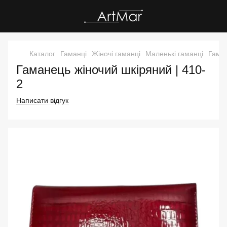
Каталог
Гаманці
Жіночі гаманці
Маленькі гаманці
Гаман
Гаманець жіночий шкіряний | 410-
2
Написати відгук