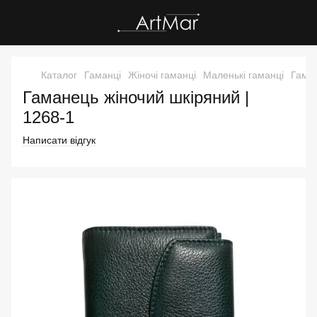
Каталог
Гаманці
Жіночі гаманці
Маленькі гаманці
Гаман
Гаманець жіночий шкіряний |
1268-1
Написати відгук