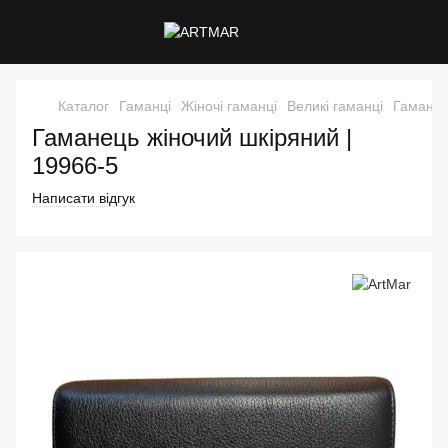
Каталог
Гаманці
Жіночі гаманці
Великі гаманці
Гаманец
Гаманець жіночий шкіряний |
19966-5
Написати відгук