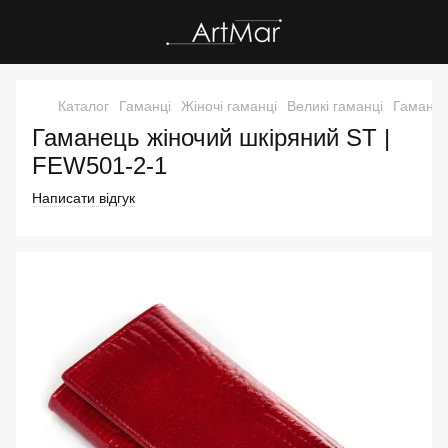
Каталог
Гаманці
Жіночі гаманці
Великі гаманці
Гаманец
Гаманець жіночий шкіряний ST |
FEW501-2-1
Написати відгук