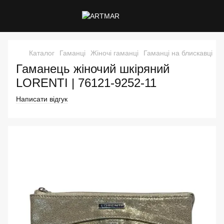
Каталог
Гаманці
Жіночі гаманці
Гаманці на блискавці
Г
Гаманець жіночий шкіряний
LORENTI | 76121-9252-11
Написати відгук