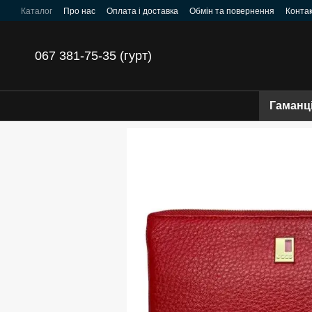
Перейти до основного контенту
Каталог
Про нас
Оплата і доставка
Обмін та повернення
Конта
Умови погодження
067 381-75-35 (гурт)
Гаманц