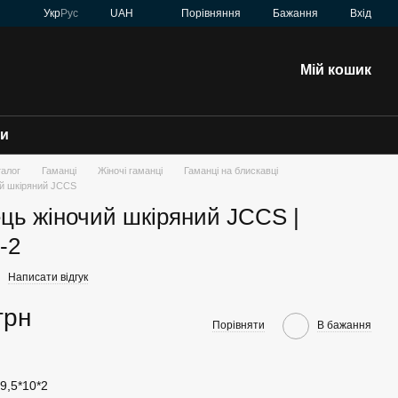
Порівняння
Укр
Рус
UAH
Бажання
Вхід
Мій кошик
зи
талог
Гаманці
Жіночі гаманці
Гаманці на блискавці
ий шкіряний JCCS
ць жіночий шкіряний JCCS |
-2
Написати відгук
грн
Порівняти
В бажання
19,5*10*2