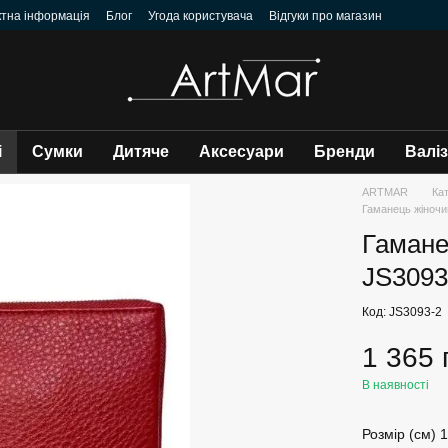
ктна інформація
Блог
Угода користувача
Відгуки про магазин
і
Сумки
Дитяче
Аксесуари
Бренди
Валі
ARTMAR
Ка
Гаманець жіноч
Гамане
JS3093
Код: JS3093-2
1 365 
В наявності
Розмір (см) 