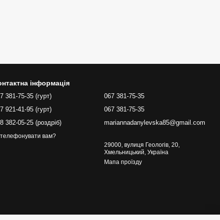
онтактна інформація
7 381-75-35 (гурт)
067 381-75-35
7 921-41-95 (гурт)
067 381-75-35
8 382-05-25 (роздріб)
mariannadanylevska85@gmail.com
телефонувати вам?
29000, вулиця Геологів, 20,
Хмельницький, Україна
Мапа проїзду