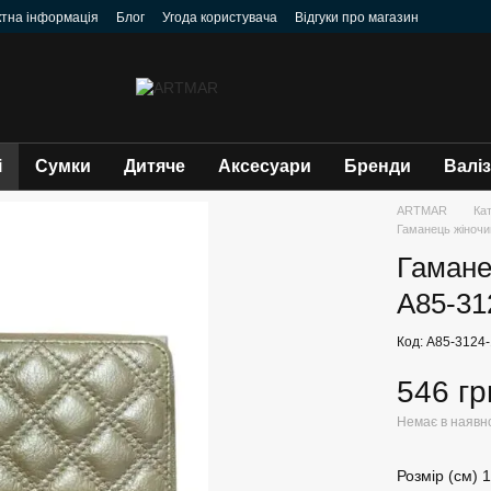
ктна інформація
Блог
Угода користувача
Відгуки про магазин
і
Сумки
Дитяче
Аксесуари
Бренди
Валі
ARTMAR
Ка
Гаманець жіночи
Гамане
A85-31
Код: A85-3124
546 гр
Немає в наявн
Розмір (см) 1