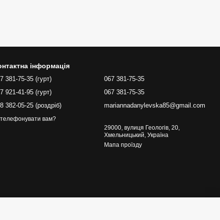
онтактна інформація
7 381-75-35 (гурт)
067 381-75-35
7 921-41-95 (гурт)
067 381-75-35
8 382-05-25 (роздріб)
mariannadanylevska85@gmail.com
телефонувати вам?
29000, вулиця Геологів, 20,
Хмельницький, Україна
Мапа проїзду