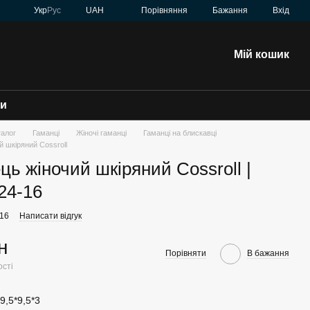
Порівняння
Укр
Рус
UAH
Бажання
Вхід
Мій кошик
зи
талог
Гаманці
Жіночі гаманці
Гаманці на блискавці
й шкіряний Cossroll
ць жіночий шкіряний Cossroll |
24-16
-16
Написати відгук
н
Порівняти
В бажання
ості
9,5*9,5*3