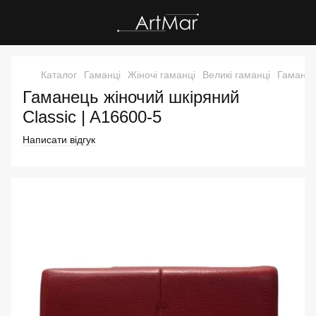
Каталог
Гаманці
Жіночі гаманці
Великі гаманці
Гаманец
Гаманець жіночий шкіряний
Classic | A16600-5
Написати відгук