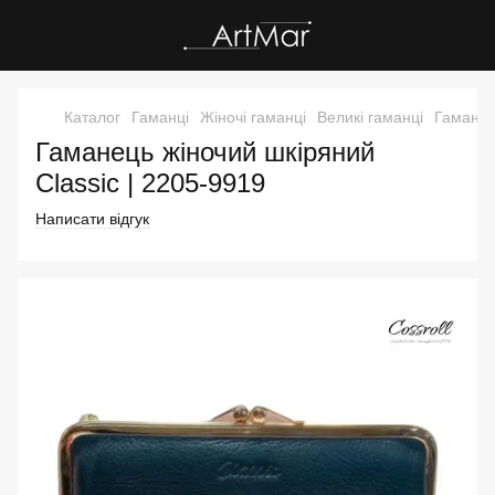
Каталог
Гаманці
Жіночі гаманці
Великі гаманці
Гаманец
Гаманець жіночий шкіряний
Classic | 2205-9919
Написати відгук