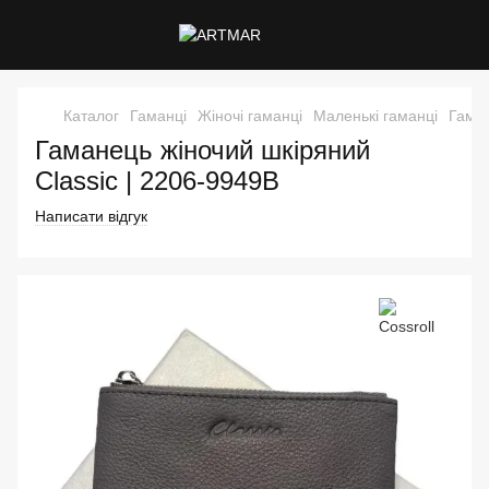
Каталог
Гаманці
Жіночі гаманці
Маленькі гаманці
Гаман
Гаманець жіночий шкіряний
Classic | 2206-9949B
Написати відгук