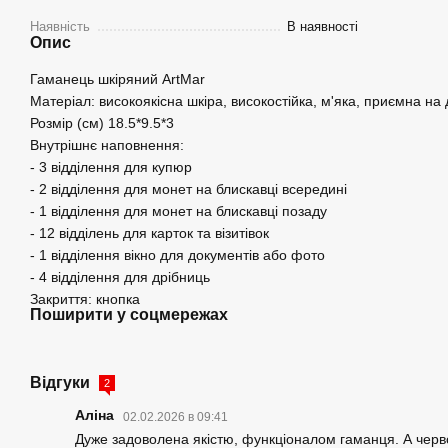
Наявність
В наявності
Опис
Гаманець шкіряний ArtMar
Матеріал: високоякісна шкіра, високостійка, м'яка, приємна на 
Розмір (см) 18.5*9.5*3
Внутрішнє наповнення:
- 3 відділення для купюр
- 2 відділення для монет на блискавці всередині
- 1 відділення для монет на блискавці позаду
- 12 відділень для карток та візитівок
- 1 відділення вікно для документів або фото
- 4 відділення для дрібниць
Закриття: кнопка
Поширити у соцмережах
Відгуки
2
Аліна
02.02.2026 в 09:41
Дуже задоволена якістю, функціоналом гаманця. А черво