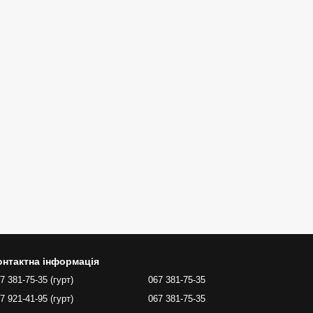
онтактна інформація
7 381-75-35 (гурт)
067 381-75-35
7 921-41-95 (гурт)
067 381-75-35