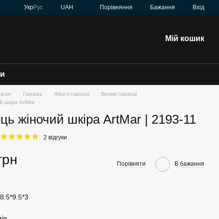
Порівняння
Укр
Рус
UAH
Бажання
Вхід
Мій кошик
зи
талог
Гаманці
Жіночі гаманці
Великі гаманці
й шкіра ArtMar
ць жіночий шкіра ArtMar | 2193-11
2 відгуки
грн
Порівняти
В бажання
8.5*9.5*3
лір