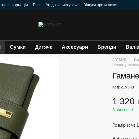
ктна інформація
Блог
Угода користувача
Відгуки про магазин
і
Сумки
Дитяче
Аксесуари
Бренди
Валі
ARTMAR
Ка
Гаманець жіночи
Гамане
Код: 2193-11
1 320 
В наявності
Розмір (см) 1
Виберіть ко