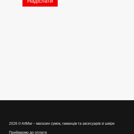
Надіслати
2026 © ArtMar –
магазин сумок, гаманців та аксесуарів зі шкіри
Приймаємо до оплати