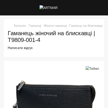
Каталог
Гаманці
Жіночі гаманці
Гаманці на блискавці
Г
Гаманець жіночий на блискавці |
T9809-001-4
Написати відгук