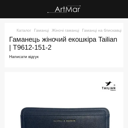
Каталог
Гаманці
Жіночі гаманці
Гаманці на блискавці
Г
Гаманець жіночий екошкіра Tailian
| T9612-151-2
Написати відгук