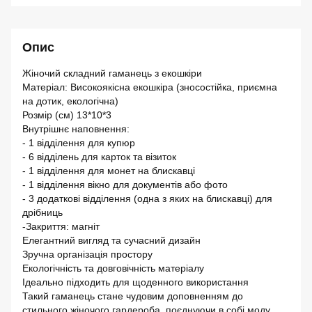
Опис
Жіночий складний гаманець з екошкіри
Матеріал: Високоякісна екошкіра (зносостійка, приємна
на дотик, екологічна)
Розмір (см) 13*10*3
Внутрішнє наповнення:
- 1 відділення для купюр
- 6 відділень для карток та візиток
- 1 відділення для монет на блискавці
- 1 відділення вікно для документів або фото
- 3 додаткові відділення (одна з яких на блискавці) для
дрібниць
-Закриття: магніт
Елегантний вигляд та сучасний дизайн
Зручна організація простору
Екологічність та довговічність матеріалу
Ідеально підходить для щоденного використання
Такий гаманець стане чудовим доповненням до
стильного жіночого гардероба, поєднуючи в собі моду,