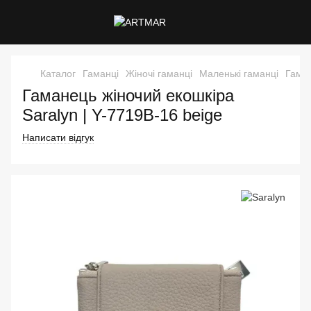
Каталог
Гаманці
Жіночі гаманці
Маленькі гаманці
Гаман
Гаманець жіночий екошкіра
Saralyn | Y-7719B-16 beige
Написати відгук