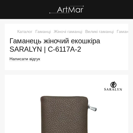
Каталог
Гаманці
Жіночі гаманці
Великі гаманці
Гаманец
Гаманець жіночий екошкіра
SARALYN | C-6117A-2
Написати відгук