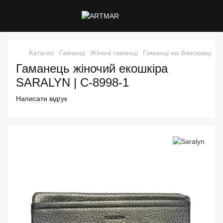
Каталог
Гаманці
Жіночі гаманці
Гаманці на блискавці
Г
Гаманець жіночий екошкіра
SARALYN | C-8998-1
Написати відгук