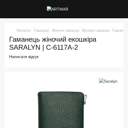
Каталог
Гаманці
Жіночі гаманці
Великі гаманці
Гаманец
Гаманець жіночий екошкіра
SARALYN | C-6117A-2
Написати відгук