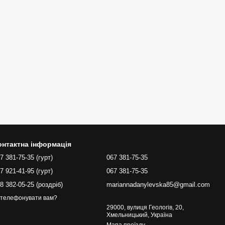
онтактна інформація
7 381-75-35 (гурт)
067 381-75-35
7 921-41-95 (гурт)
067 381-75-35
8 382-05-25 (роздріб)
mariannadanylevska85@gmail.com
телефонувати вам?
29000, вулиця Геологів, 20,
Хмельницький, Україна