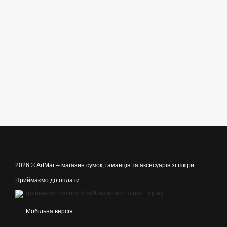
2026 © ArtMar –
магазин сумок, гаманців та аксесуарів зі шкіри
Приймаємо до оплати
Мобільна версія