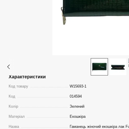
Характеристики
Код товару
W15693-1
Код
014594
Колір
Зелений
Матеріал
Екошкіра
Назва
Гаманець жіночий екошкіра лак Fu