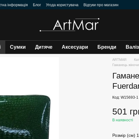
ктна інформація
Блог
Угода користувача
Відгуки про магазин
і
Сумки
Дитяче
Аксесуари
Бренди
Валі
ARTMAR
Ка
Гаманець жіночи
Гамане
Fuerda
Код: W15693-1
501 гр
В наявності
Розмір (см) 1