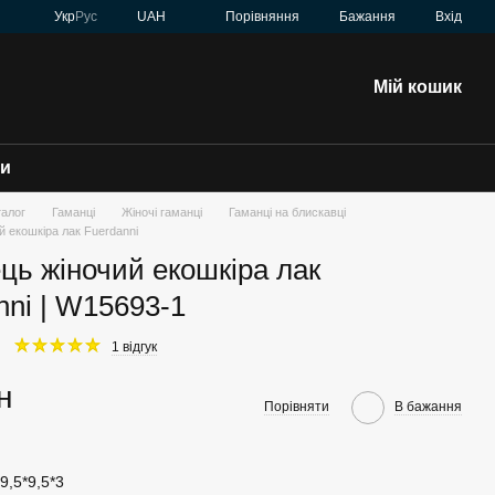
Порівняння
Укр
Рус
UAH
Бажання
Вхід
Мій кошик
зи
талог
Гаманці
Жіночі гаманці
Гаманці на блискавці
й екошкіра лак Fuerdanni
ць жіночий екошкіра лак
nni | W15693-1
1 відгук
н
Порівняти
В бажання
9,5*9,5*3