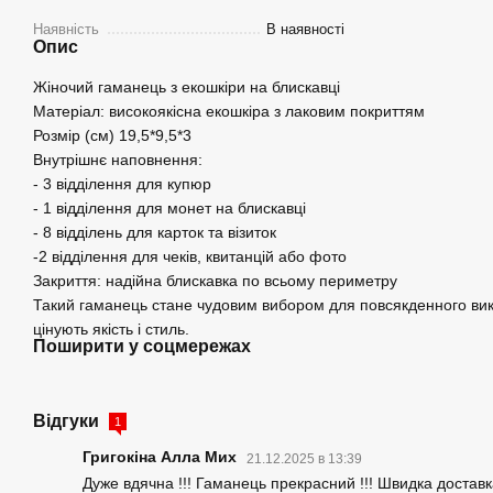
Наявність
В наявності
Опис
Жіночий гаманець з екошкіри на блискавці
Матеріал: високоякісна екошкіра з лаковим покриттям
Розмір (см) 19,5*9,5*3
Внутрішнє наповнення:
- 3 відділення для купюр
- 1 відділення для монет на блискавці
- 8 відділень для карток та візиток
-2 відділення для чеків, квитанцій або фото
Закриття: надійна блискавка по всьому периметру
Такий гаманець стане чудовим вибором для повсякденного вик
цінують якість і стиль.
Поширити у соцмережах
Відгуки
1
Григокіна Алла Мих
21.12.2025 в 13:39
Дуже вдячна !!! Гаманець прекрасний !!! Швидка доставк