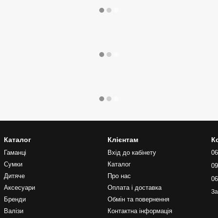
Каталог
Клієнтам
К
Гаманці
Вхід до кабінету
06
Сумки
Каталог
09
Дитяче
Про нас
06
Аксесуари
Оплата і доставка
За
Бренди
Обмін та повернення
Валізи
Контактна інформація