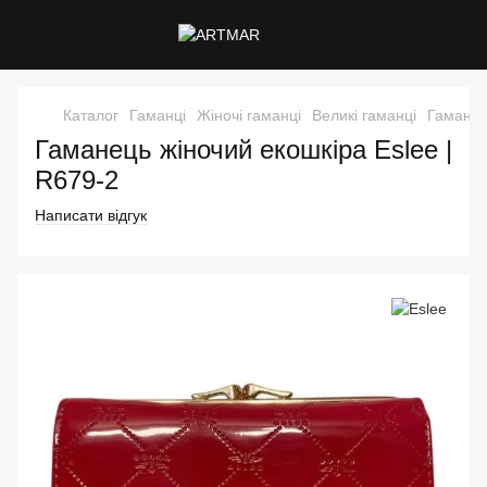
Каталог
Гаманці
Жіночі гаманці
Великі гаманці
Гаманец
Гаманець жіночий екошкіра Eslee |
R679-2
Написати відгук