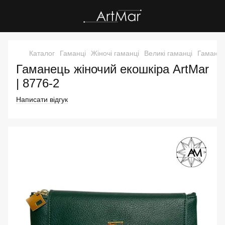
Каталог
Гаманці
Жіночі гаманці
Великі гаманці
Гаманец
Гаманець жіночий екошкіра ArtMar
| 8776-2
Написати відгук