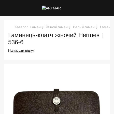
Каталог
Гаманці
Жіночі гаманці
Великі гаманці
Гаманец
Гаманець-клатч жіночий Hermes |
536-6
Написати відгук