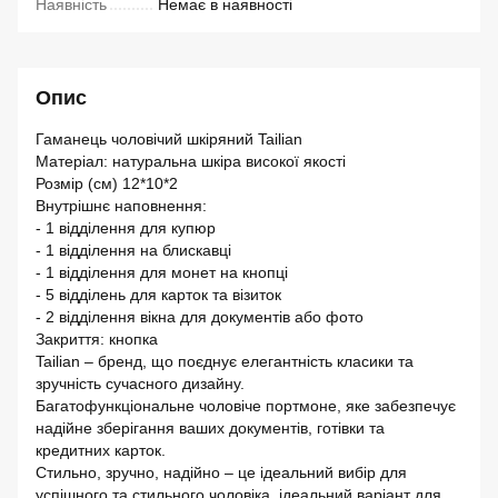
Наявність
Немає в наявності
Опис
Гаманець чоловічий шкіряний Tailian
Матеріал: натуральна шкіра високої якості
Розмір (см) 12*10*2
Внутрішнє наповнення:
- 1 відділення для купюр
- 1 відділення на блискавці
- 1 відділення для монет на кнопці
- 5 відділень для карток та візиток
- 2 відділення вікна для документів або фото
Закриття: кнопка
Tailian – бренд, що поєднує елегантність класики та
зручність сучасного дизайну.
Багатофункціональне чоловіче портмоне, яке забезпечує
надійне зберігання ваших документів, готівки та
кредитних карток.
Стильно, зручно, надійно – це ідеальний вибір для
успішного та стильного чоловіка, ідеальний варіант для