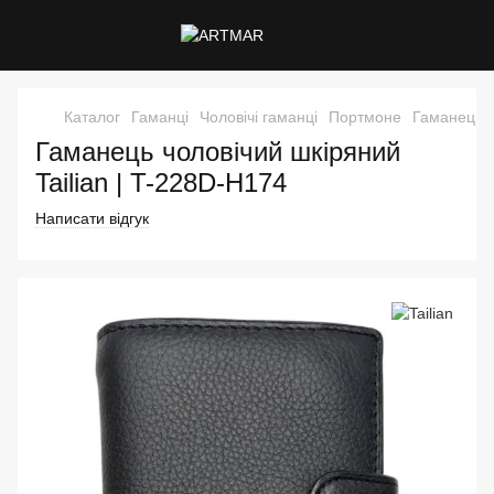
Каталог
Гаманці
Чоловічі гаманці
Портмоне
Гаманець ч
Гаманець чоловічий шкіряний
Tailian | T-228D-H174
Написати відгук