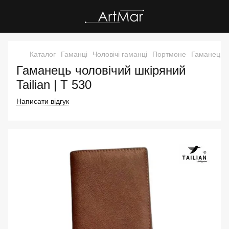
Каталог
Гаманці
Чоловічі гаманці
Портмоне
Гаманець ч
Гаманець чоловічий шкіряний
Tailian | T 530
Написати відгук