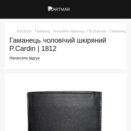
Каталог
Гаманці
Чоловічі гаманці
Портмоне
Гаманець ч
Гаманець чоловічий шкіряний
P.Cardin | 1812
Написати відгук