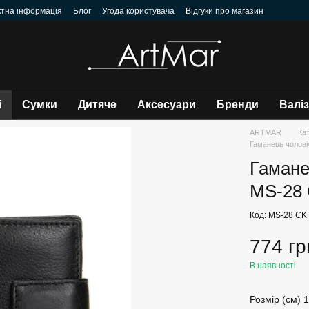
ктна інформація
Блог
Угода користувача
Відгуки про магазин
і
Сумки
Дитяче
Аксесуари
Бренди
Валі
ARTMAR
Ка
Гаманець чолові
Гамане
MS-28
Код: MS-28 CK
774 гр
В наявності
Розмір (см) 1