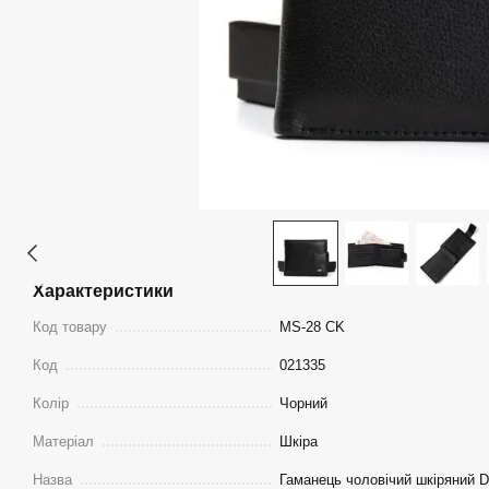
Характеристики
Код товару
MS-28 CK
Код
021335
Колір
Чорний
Матеріал
Шкіра
Назва
Гаманець чоловічий шкіряний D