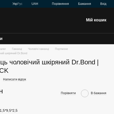
Порівняння
Укр
Рус
UAH
Бажання
Вхід
Мій кошик
зи
талог
Гаманці
Чоловічі гаманці
Портмоне
чий шкіряний Dr.Bond
ць чоловічий шкіряний Dr.Bond |
 CK
Написати відгук
н
Порівняти
В бажання
1,5*9,5*2,5