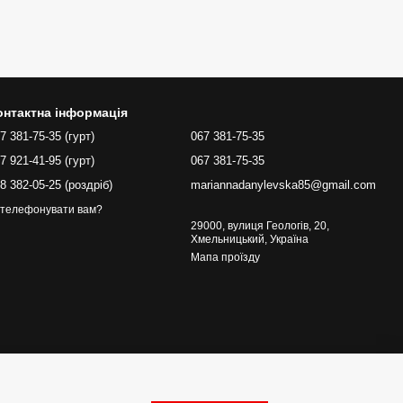
онтактна інформація
7 381-75-35 (гурт)
067 381-75-35
7 921-41-95 (гурт)
067 381-75-35
8 382-05-25 (роздріб)
mariannadanylevska85@gmail.com
телефонувати вам?
29000, вулиця Геологів, 20,
Хмельницький, Україна
Мапа проїзду