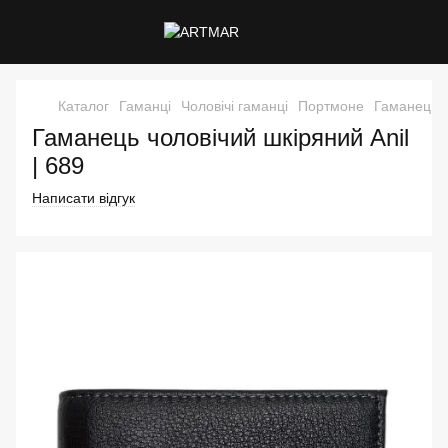
Каталог
Гаманці
Чоловічі гаманці
Портмоне
Гаманець ч
Гаманець чоловічий шкіряний Anil
| 689
Написати відгук