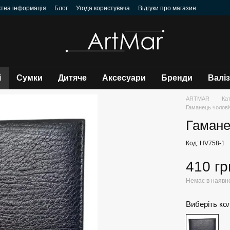
ктна інформація
Блог
Угода користувача
Відгуки про магазин
і
Сумки
Дитяче
Аксесуари
Бренди
Валі
ARTMAR
Ка
Гаманець чолові
Гамане
Код: HV758-1
410 гр
Немає в наявн
Виберіть ко