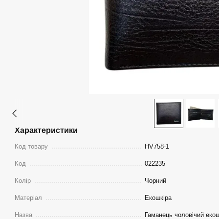
Характеристики
Код товару
HV758-1
Код
022235
Колір
Чорний
Матеріал
Екошкіра
Назва
Гаманець чоловічий екош