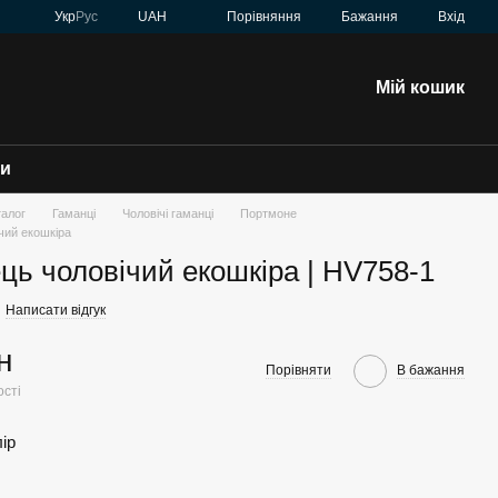
Порівняння
Укр
Рус
UAH
Бажання
Вхід
Мій кошик
зи
талог
Гаманці
Чоловічі гаманці
Портмоне
чий екошкіра
ць чоловічий екошкіра | HV758-1
Написати відгук
н
Порівняти
В бажання
ості
лір