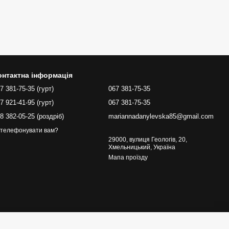
онтактна інформація
7 381-75-35 (гурт)
067 381-75-35
7 921-41-95 (гурт)
067 381-75-35
8 382-05-25 (роздріб)
mariannadanylevska85@gmail.com
телефонувати вам?
29000, вулиця Геологів, 20,
Хмельницький, Україна
Мапа проїзду