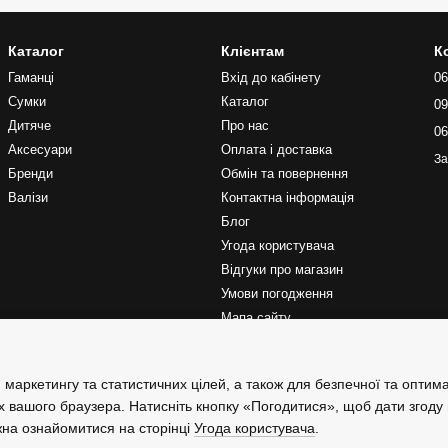
Каталог
Клієнтам
К
Гаманці
Вхід до кабінету
06
Сумки
Каталог
09
Дитяче
Про нас
06
Аксесуари
Оплата і доставка
За
Бренди
Обмін та повернення
Валізи
Контактна інформація
Блог
Угода користувача
Відгуки про магазин
Умови погодження
Мапа сайту
Ми в соцмережах
 маркетингу та статистичних цілей, а також для безпечної та оптим
х вашого браузера. Натисніть кнопку «Погодитися», щоб дати згоду
жна ознайомитися на сторінці
Угода користувача
.