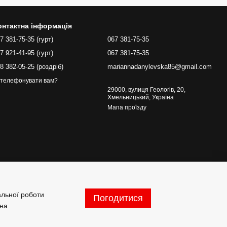
онтактна інформація
7 381-75-35 (гурт)
067 381-75-35
7 921-41-95 (гурт)
067 381-75-35
8 382-05-25 (роздріб)
mariannadanylevska85@gmail.com
телефонувати вам?
29000, вулиця Геологів, 20,
Хмельницький, Україна
Мапа проїзду
альної роботи
Погодитися
 на