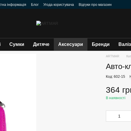
ктна інформація
Блог
Угода користувача
Відгуки про магазин
і
Сумки
Дитяче
Аксесуари
Бренди
Валі
ARTMAR
Ка
Авто-к
Код: 602-15
364 гр
В наявності