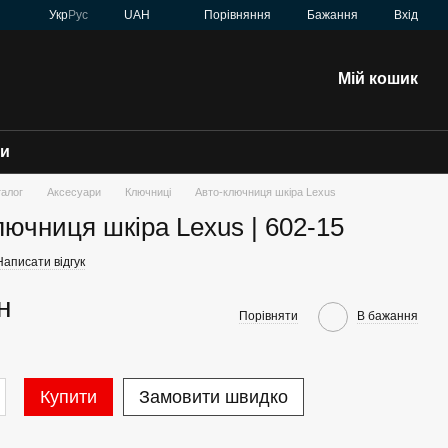
Порівняння
Укр
Рус
UAH
Бажання
Вхід
Мій кошик
зи
талог
Аксесуари
Ключниці
Авто-ключниця шкіра Lexus
лючниця шкіра Lexus | 602-15
Написати відгук
н
Порівняти
В бажання
Купити
Замовити швидко