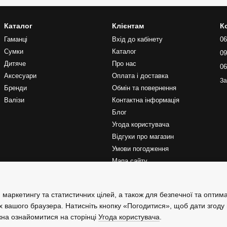
Каталог
Клієнтам
К
Гаманці
Вхід до кабінету
06
Сумки
Каталог
09
Дитяче
Про нас
06
Аксесуари
Оплата і доставка
За
Бренди
Обмін та повернення
Валізи
Контактна інформація
Блог
Угода користувача
Відгуки про магазин
Умови погодження
Мапа сайту
Ми в соцмережах
 маркетингу та статистичних цілей, а також для безпечної та оптим
х вашого браузера. Натисніть кнопку «Погодитися», щоб дати згоду
жна ознайомитися на сторінці
Угода користувача
.