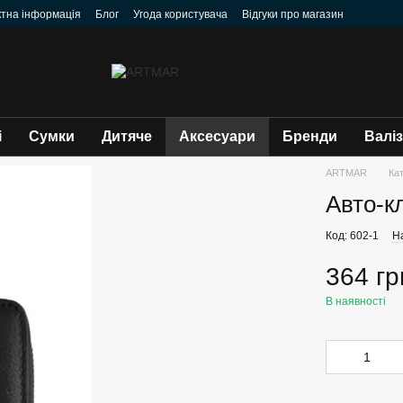
ктна інформація
Блог
Угода користувача
Відгуки про магазин
і
Сумки
Дитяче
Аксесуари
Бренди
Валі
ARTMAR
Ка
Авто-к
Код: 602-1
Н
364 гр
В наявності