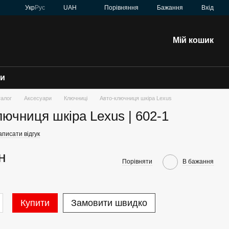
Порівняння
Укр
Рус
UAH
Бажання
Вхід
Мій кошик
зи
талог
Аксесуари
Ключниці
Авто-ключниця шкіра Lexus
лючниця шкіра Lexus | 602-1
аписати відгук
н
Порівняти
В бажання
Купити
Замовити швидко