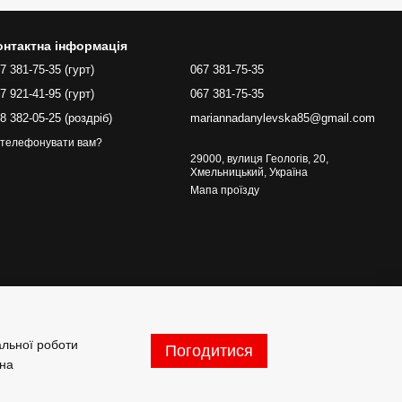
онтактна інформація
7 381-75-35 (гурт)
067 381-75-35
7 921-41-95 (гурт)
067 381-75-35
8 382-05-25 (роздріб)
mariannadanylevska85@gmail.com
телефонувати вам?
29000, вулиця Геологів, 20,
Хмельницький, Україна
Мапа проїзду
альної роботи
Погодитися
 на