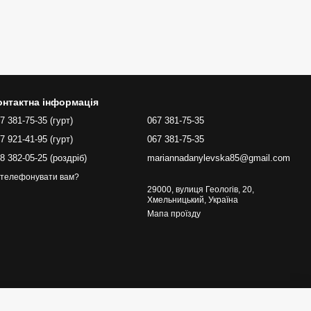
онтактна інформація
7 381-75-35 (гурт)
067 381-75-35
7 921-41-95 (гурт)
067 381-75-35
8 382-05-25 (роздріб)
mariannadanylevska85@gmail.com
телефонувати вам?
29000, вулиця Геологів, 20,
Хмельницький, Україна
Мапа проїзду