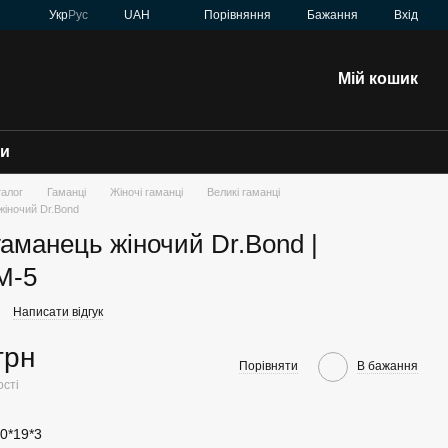
Порівняння
Укр
Рус
UAH
Бажання
Вхід
Мій кошик
зи
талог
Гаманці
Жіночі гаманці
Великі гаманці
жіночий Dr.Bond
гаманець жіночий Dr.Bond |
M-5
Написати відгук
грн
Порівняти
В бажання
ості
10*19*3