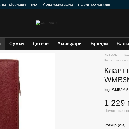
ктна інформація
Блог
Угода користувача
Відгуки про магазин
і
Сумки
Дитяче
Аксесуари
Бренди
Валі
ARTMAR
Ка
Клатч-гаманець 
Клатч-
WMB3
Код: WMB3M-5
1 229 
Немає в наявн
Розмір (см) 