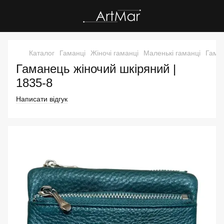
Каталог
Гаманці
Жіночі гаманці
Маленькі гаманці
Гаман
Гаманець жіночий шкіряний |
1835-8
Написати відгук